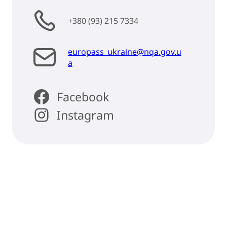
+380 (93) 215 7334
europass_ukraine@nqa.gov.u
a
Facebook
Instagram
Back to top
ABOUT
EUROPASS
HOME
NEWS
NEWS
EUROPASS
TOOLS
SEARCH