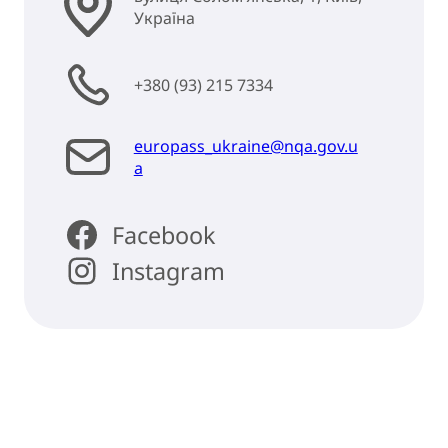
Україна
+380 (93) 215 7334
europass_ukraine@nqa.gov.u
a
Facebook
Instagram
Повернутися нагору
ПРО
ІНСТРУМЕНТИ
ЛОВНА
НОВИНИ
НОВИНИ
EUROPASS
EUROPASS
ПО