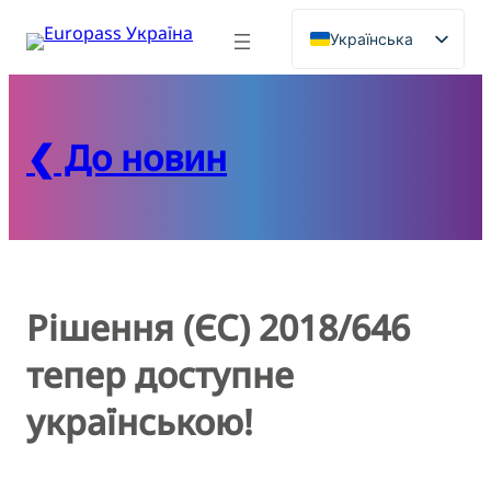
Перейти
Українська
до
вмісту
English
❮ До новин
Рішення (ЄС) 2018/646
тепер доступне
українською!